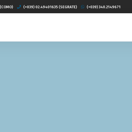
 (COMO)
(+039) 02.49401635 (SEGRATE)
(+039) 340.2149671